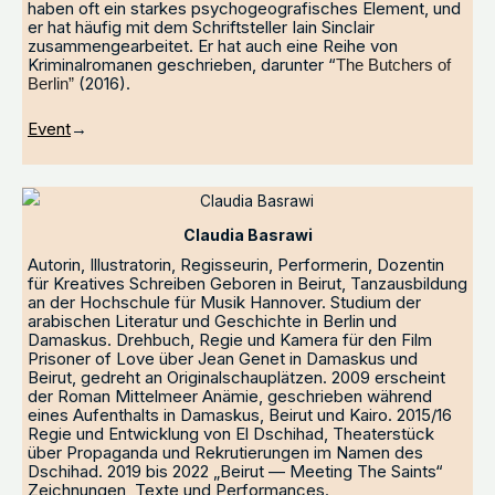
haben oft ein starkes psychogeografisches Element, und
er hat häufig mit dem Schriftsteller Iain Sinclair
zusammengearbeitet. Er hat auch eine Reihe von
Kriminalromanen geschrieben, darunter “
The Butchers of
(2016).
Berlin”
Event
→
Claudia Basrawi
Autorin, Illustratorin, Regisseurin, Performerin, Dozentin
für Kreatives Schreiben Geboren in Beirut, Tanzausbildung
an der Hochschule für Musik Hannover. Studium der
arabischen Literatur und Geschichte in Berlin und
Damaskus. Drehbuch, Regie und Kamera für den Film
Prisoner of Love über Jean Genet in Damaskus und
Beirut, gedreht an Originalschauplätzen. 2009 erscheint
der Roman Mittelmeer Anämie, geschrieben während
eines Aufenthalts in Damaskus, Beirut und Kairo. 2015/16
Regie und Entwicklung von El Dschihad, Theaterstück
über Propaganda und Rekrutierungen im Namen des
Dschihad. 2019 bis 2022 „Beirut — Meeting The Saints“
Zeichnungen, Texte und Performances.