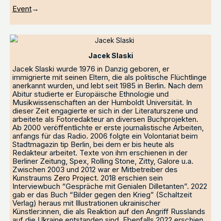
Event
→
Jacek Slaski
Jacek Slaski wurde 1976 in Danzig geboren, er
immigrierte mit seinen Eltern, die als politische Flüchtlinge
anerkannt wurden, und lebt seit 1985 in Berlin. Nach dem
Abitur studierte er Europäische Ethnologie und
Musikwissenschaften an der Humboldt Universität. In
dieser Zeit engagierte er sich in der Literaturszene und
arbeitete als Fotoredakteur an diversen Buchprojekten.
Ab 2000 veröffentlichte er erste journalistische Arbeiten,
anfangs für das Radio. 2006 folgte ein Volontariat beim
Stadtmagazin tip Berlin, bei dem er bis heute als
Redakteur arbeitet. Texte von ihm erschienen in der
Berliner Zeitung, Spex, Rolling Stone, Zitty, Galore u.a.
Zwischen 2003 und 2012 war er Mitbetreiber des
Kunstraums
Zero Project
. 2018 erschien sein
Interviewbuch “Gespräche mit Genialen Dilletanten”. 2022
gab er das Buch “Bilder gegen den Krieg” (Schaltzeit
Verlag) heraus mit Illustrationen ukrainischer
Künstler:innen, die als Reaktion auf den Angriff Russlands
auf die Ukraine entstanden sind. Ebenfalls 2022 erschien