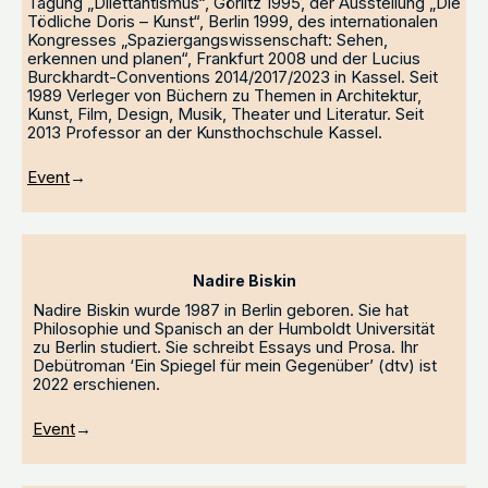
Tagung „Dilettantismus“, Görlitz 1995, der Ausstellung „Die
Tödliche Doris – Kunst“, Berlin 1999, des internationalen
Kongresses „Spaziergangswissenschaft: Sehen,
erkennen und planen“, Frankfurt 2008 und der Lucius
Burckhardt-Conventions 2014/2017/2023 in Kassel. Seit
1989 Verleger von Büchern zu Themen in Architektur,
Kunst, Film, Design, Musik, Theater und Literatur. Seit
2013 Professor an der Kunsthochschule Kassel.
Event
→
Nadire Biskin
Nadire Biskin wurde 1987 in Berlin geboren. Sie hat
Philosophie und Spanisch an der Humboldt Universität
zu Berlin studiert. Sie schreibt Essays und Prosa. Ihr
Debütroman ‘Ein Spiegel für mein Gegenüber’ (dtv) ist
2022 erschienen.
Event
→