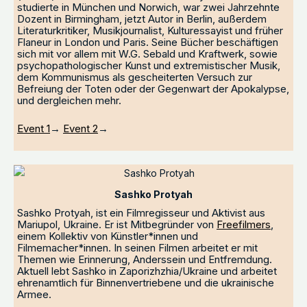
studierte in München und Norwich, war zwei Jahrzehnte
Dozent in Birmingham, jetzt Autor in Berlin, außerdem
Literaturkritiker, Musikjournalist, Kulturessayist und früher
Flaneur in London und Paris. Seine Bücher beschäftigen
sich mit vor allem mit W.G. Sebald und Kraftwerk, sowie
psychopathologischer Kunst und extremistischer Musik,
dem Kommunismus als gescheiterten Versuch zur
Befreiung der Toten oder der Gegenwart der Apokalypse,
und dergleichen mehr.
Event 1
→
Event 2
→
Sashko Protyah
Sashko Protyah, ist ein Filmregisseur und Aktivist aus
Mariupol, Ukraine. Er ist Mitbegründer von
Freefilmers
,
einem Kollektiv von Künstler*innen und
Filmemacher*innen. In seinen Filmen arbeitet er mit
Themen wie Erinnerung, Anderssein und Entfremdung.
Aktuell lebt Sashko in Zaporizhzhia/Ukraine und arbeitet
ehrenamtlich für Binnenvertriebene und die ukrainische
Armee.