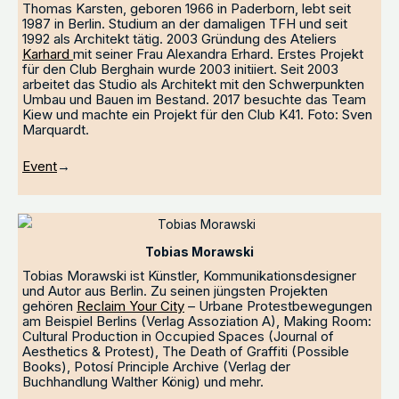
Thomas Karsten, geboren 1966 in Paderborn, lebt seit
1987 in Berlin. Studium an der damaligen TFH und seit
1992 als Architekt tätig. 2003 Gründung des Ateliers
Karhard
mit seiner Frau Alexandra Erhard. Erstes Projekt
für den Club Berghain wurde 2003 initiiert. Seit 2003
arbeitet das Studio als Architekt mit den Schwerpunkten
Umbau und Bauen im Bestand. 2017 besuchte das Team
Kiew und machte ein Projekt für den Club K41. Foto: Sven
Marquardt.
Event
→
Tobias Morawski
Tobias Morawski ist Künstler, Kommunikationsdesigner
und Autor aus Berlin. Zu seinen jüngsten Projekten
gehören
Reclaim Your City
– Urbane Protestbewegungen
am Beispiel Berlins (Verlag Assoziation A), Making Room:
Cultural Production in Occupied Spaces (Journal of
Aesthetics & Protest), The Death of Graffiti (Possible
Books), Potosí Principle Archive (Verlag der
Buchhandlung Walther König) und mehr.