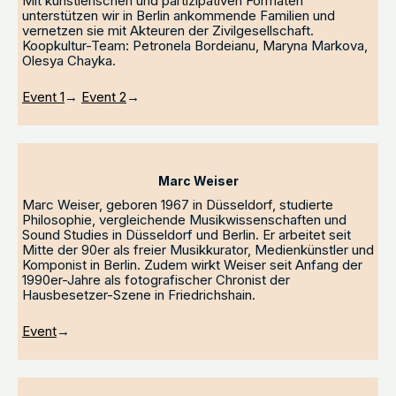
Mit künstlerischen und partizipativen Formaten
unterstützen wir in Berlin ankommende Familien und
vernetzen sie mit Akteuren der Zivilgesellschaft.
Koopkultur-Team: Petronela Bordeianu, Maryna Markova,
Olesya Chayka.
Event 1
→
Event 2
→
Marc Weiser
Marc Weiser, geboren 1967 in Düsseldorf, studierte
Philosophie, vergleichende Musikwissenschaften und
Sound Studies in Düsseldorf und Berlin. Er arbeitet seit
Mitte der 90er als freier Musikkurator, Medienkünstler und
Komponist in Berlin. Zudem wirkt Weiser seit Anfang der
1990er-Jahre als fotografischer Chronist der
Hausbesetzer-Szene in Friedrichshain.
Event
→