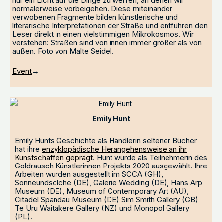
nur ein Licht auf die Dinge zu werfen, an denen wir
normalerweise vorbeigehen. Diese miteinander
verwobenen Fragmente bilden künstlerische und
literarische Interpretationen der Straße und entführen den
Leser direkt in einen vielstimmigen Mikrokosmos. Wir
verstehen: Straßen sind von innen immer größer als von
außen. Foto von Malte Seidel.
Event
→
Emily Hunt
Emily Hunts Geschichte als Händlerin seltener Bücher
hat ihre
enzyklopädische Herangehensweise an ihr
Kunstschaffen geprägt
. Hunt wurde als Teilnehmerin des
Goldrausch Künstlerinnen Projekts 2020 ausgewählt. Ihre
Arbeiten wurden ausgestellt im SCCA (GH),
Sonneundsolche (DE), Galerie Wedding (DE), Hans Arp
Museum (DE), Museum of Contemporary Art (AU),
Citadel Spandau Museum (DE) Sim Smith Gallery (GB)
Te Uru Waitakere Gallery (NZ) und Monopol Gallery
(PL).