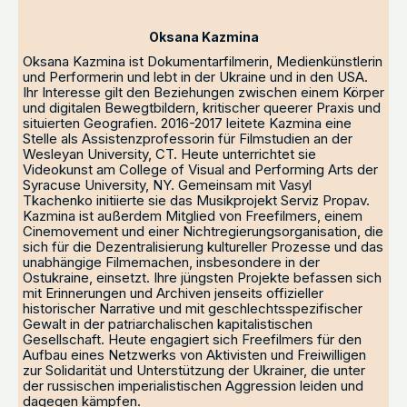
Oksana Kazmina
Oksana Kazmina ist Dokumentarfilmerin, Medienkünstlerin
und Performerin und lebt in der Ukraine und in den USA.
Ihr Interesse gilt den Beziehungen zwischen einem Körper
und digitalen Bewegtbildern, kritischer queerer Praxis und
situierten Geografien. 2016-2017 leitete Kazmina eine
Stelle als Assistenzprofessorin für Filmstudien an der
Wesleyan University, CT. Heute unterrichtet sie
Videokunst am College of Visual and Performing Arts der
Syracuse University, NY. Gemeinsam mit Vasyl
Tkachenko initiierte sie das Musikprojekt Serviz Propav.
Kazmina ist außerdem Mitglied von Freefilmers, einem
Cinemovement und einer Nichtregierungsorganisation, die
sich für die Dezentralisierung kultureller Prozesse und das
unabhängige Filmemachen, insbesondere in der
Ostukraine, einsetzt. Ihre jüngsten Projekte befassen sich
mit Erinnerungen und Archiven jenseits offizieller
historischer Narrative und mit geschlechtsspezifischer
Gewalt in der patriarchalischen kapitalistischen
Gesellschaft. Heute engagiert sich Freefilmers für den
Aufbau eines Netzwerks von Aktivisten und Freiwilligen
zur Solidarität und Unterstützung der Ukrainer, die unter
der russischen imperialistischen Aggression leiden und
dagegen kämpfen.