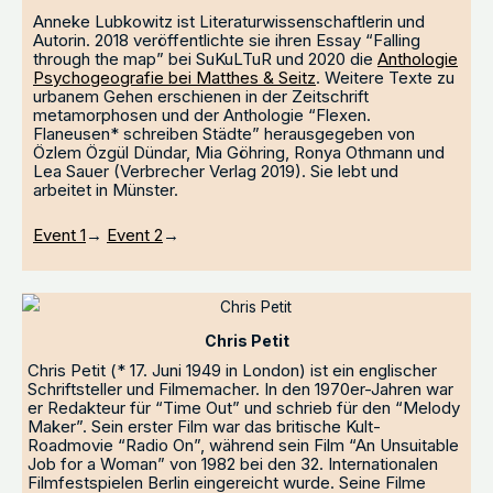
Anneke Lubkowitz ist Literaturwissenschaftlerin und
Autorin. 2018 veröffentlichte sie ihren Essay “Falling
through the map” bei SuKuLTuR und 2020 die
Anthologie
Psychogeografie bei Matthes & Seitz
. Weitere Texte zu
urbanem Gehen erschienen in der Zeitschrift
metamorphosen und der Anthologie “Flexen.
Flaneusen* schreiben Städte” herausgegeben von
Özlem Özgül Dündar, Mia Göhring, Ronya Othmann und
Lea Sauer (Verbrecher Verlag 2019). Sie lebt und
arbeitet in Münster.
Event 1
→
Event 2
→
Chris Petit
Chris Petit (* 17. Juni 1949 in London) ist ein englischer
Schriftsteller und Filmemacher. In den 1970er-Jahren war
er Redakteur für “Time Out” und schrieb für den “Melody
Maker”. Sein erster Film war das britische Kult-
Roadmovie “Radio On”, während sein Film “An Unsuitable
Job for a Woman” von 1982 bei den 32. Internationalen
Filmfestspielen Berlin eingereicht wurde. Seine Filme